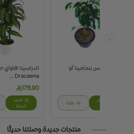
ا أو
الدراسينا هاواي صن شاين
شجرة
a ...
Dracaena ...
0 - 10.15
176.90
أضف
نظرة
نظرة
للسلة
منتجات جديدة وصلتنا حديثًا