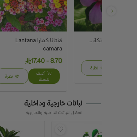
ونكة ...
لانتانا كمارا Lantana
ورد 
camara
 113.10
8.70 - 17.40
نظرة
أضف
نظرة
للسلة
نباتات خارجية وداخلية
افضل النباتات الداخلية والخارجية