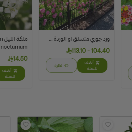
جوري متسلق او الوردة ...
ملكة الليل Cestrum
nocturnum
104.40 -
14.50
أضف
نظرة
للسلة
أضف
نظرة
للسلة