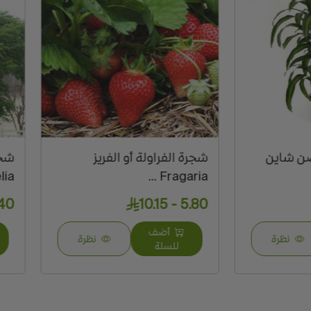
 الفراولة أو الفريز
شجرة الزنزلخت او الازدرخت
Melia ...
Fragari
46.40 - 113.10
5.8
أضف
أضف
نظرة
نظرة
للسلة
للسلة