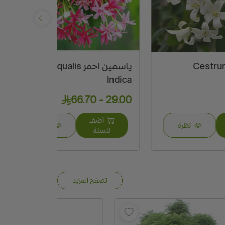
ياسمين احمر Quisqualis
amascena
Indica
21.75 - 36.25
29.00 - 66.70
أضف
أضف
نظرة
للسلة
للسلة
تصفح المزيد