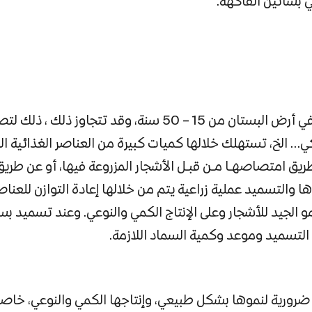
 بساتين الفاكهة.
15 – 50 سنة، وقد تتجاوز ذلك
، ذلك لتص
كي… الخ، تستهلك خلالها كميات كبيرة من العناصر الغذائية ال
ريق امتصاصهـا مـن قبـل الأشجار المزروعة فيها، أو عن طر
ا والتسميد عملية زراعية يتم من خلالها إعادة التوازن للعناصر
مو الجيد للأشجار وعلى الإنتاج الكمي والنوعي. وعند تسميد ب
التسميد وموعد وكمية السماد اللازمة.
 ضرورية لنموها بشكل طبيعي، وإنتاجها الكمي والنوعي، خاصة ا