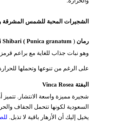
والحرارة.
الشجيرات المحبة للشمس المشرقة وال
رمان Nochi Shibari ( Punica granatum
)
وهو نبات جذاب للغاية مع براعم قرمزي
على الرغم من تنوعها وتحملها للحرارة 
البفتة Vinca
Rosea
شجيرة مميزة واسعة الانتشار. تتميز أز
السعودية لكونها تتحمل الجفاف والحرار
يخيل إليك أن الأزهار باقية لا تذبل.
للط