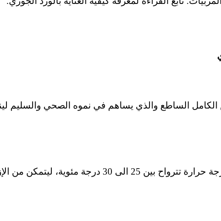
مربيات. تابع القراءة لمعرفة كيفية العناية بالورد الجوري.
ي
كامل الساطع والذي يساهم في نموه الصحي والسليم لينتح
يحب الورد الجوري المناخ المعتدل بدرجة حرارة تترواح بي