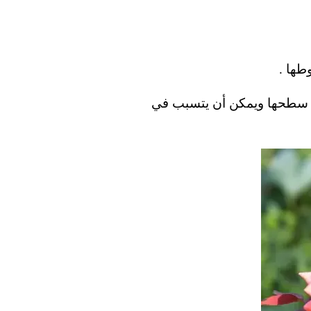
طها .
لى سطحها ويمكن أن يتسبب في