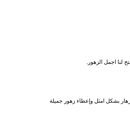
 لنا اجمل الزهور.
ن 25 الى 30 درجة مئوية، ليتمكن من الإزهار بشكل امثل وإعطاء زهور جميلة