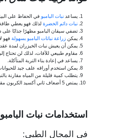
يساعد
نبات البامبو
في الحفاظ على البيئة
نبات دائم الخضرة
لذلك فهو يعطي طاقة إي
تضفي سيقان البامبو مظهرًا جذابًا على 
يمكن
زراعة نباتات البامبو بسهولة
فهو لا
يمكن أن يعيش نبات الخيزران لمدة عقد تق
مقاوم طبيعي للآفات، لذلك لن تحتاج إل
يساعد في إعادة بناء التربة المتآكلة.
يمكن استخدم أوراقه علف جيد للحيوانات
يتطلب كمية قليلة من المياه مقارنة بالنبا
يمتص 5 أضعاف ثاني أكسيد الكربون مقارنة بالنباتات المنزلية الأخرى.
استخدامات نبات البامبو:
في المجال الطبي: