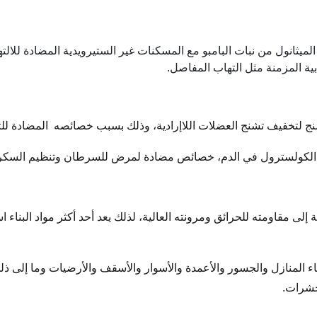
نول من نبات البامبو مع المسكنات غير الستيرويدية المضادة للالتهابات ي
بية المزمنة مثل التهاب المفاصل.
ج لتخفيف تشنج العضلات اللاإرادية، وذلك
بسبب خصائصه المضادة للت
لكولسترول في الدم،
خصائص مضادة لمرض للسرطان و
تنظيم السكر
ة إلى مقاومته للحرائق ومرونته العالية، لذلك يعد أحد أكثر مواد البنا
ء المنازل والجسور والأعمدة والأسوار والأسقف والأرضيات وما إلى ذل
حشرات.