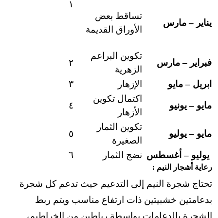
١
تساقط بعض
يناير – مارس
الأوراق القديمة
تكوين البراعم
فبراير – مارس
٢
الزهرية
ابريل – مايو
الإزهار
٣
اكتمال تكوين
مايو – يونيو
٤
الأزهار
تكوين الثمار
مايو – يوليو
٥
الصغيرة
يوليو – أغسطس
نضج الثمار
٦
رعاية أشجار النيم :
تحتاج شجرة النيم إلى التدعيم حيث تدعم كل شجرة
بدعامتين خشبيتين ذات ارتفاع مناسب ويتم ربط
الشجرة بالدعامات بواسطة رباطين من الخراطيم،