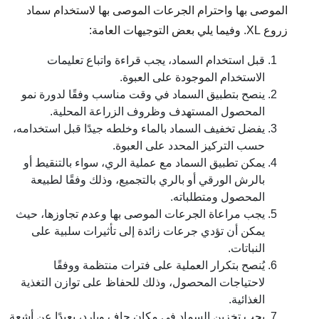
الموصى بها واحترام الجرعات الموصى بها لاستخدام سماد
زروع XL. وفيما يلي بعض التوجيهات العامة:
قبل استخدام السماد، يجب قراءة واتباع تعليمات
الاستخدام الموجودة على العبوة.
ينصح بتطبيق السماد في وقت مناسب وفقًا لدورة نمو
المحصول المستهدف وظروف الزراعة المحلية.
يفضل تخفيف السماد بالماء وخلطه جيدًا قبل استخدامه،
حسب التركيز المحدد على العبوة.
يمكن تطبيق السماد مع عملية الري، سواء بالتنقيط أو
بالرش الورقي أو بالري بالتجميع، وذلك وفقًا لطبيعة
المحصول ومتطلباته.
يجب مراعاة الجرعات الموصى بها وعدم تجاوزها، حيث
يمكن أن تؤدي جرعات زائدة إلى تأثيرات سلبية على
النباتات.
يُنصح بتكرار العملية على فترات منتظمة ووفقًا
لاحتياجات المحصول، وذلك للحفاظ على توازن التغذية
الغذائية.
يجب تخزين السماد في مكان جاف وبارد، بعيدًا عن أشعة