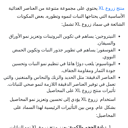
منتج زروع XL
يحتوي على مجموعة متنوعة من العناصر الغذائية
الأساسية التي يحتاجها النبات لنموه وتطوره. بعض المكونات
الشائعة في سماد زروع XL تشمل:
النيتروجين: يساهم في تكوين البروتينات وتعزيز نمو الأوراق
والسيقان.
الفوسفور: يساهم في تطوير جذور النبات وتكوين الحمض
النووي.
البوتاسيوم: يلعب دورًا هامًا في تنظيم نمو النبات وتحسين
جودة الثمار ومقاومة الجفاف.
العناصر الدقيقة: مثل الحديد والزنك والنحاس والمنغنيز، والتي
تعمل في توفير العناصر الدقيقة اللازمة لنمو صحي للنباتات.
تأثيرات منتج زروع XL على المحاصيل
استخدام زروع XL يؤدي إلى تحسين وتعزيز نمو المحاصيل
بشكل عام. ومن بين التأثيرات الرئيسية لهذا السماد على
المحاصيل:
زيادة الحجم والكمية
: يعزز منتج زروع XL نمو النباتات