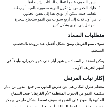
أشهر الصيف عندما تتطلب النباتات ريًا إضافيًا.
عليك الحذر من أن تكون التربة مغمورة بالمياه أو رطبة
للغاية، حيث يمكن أن يؤدي هذا إلى تعفن الجذور.
في أول ثلاث إلى أربع سنوات من النمو ستحتاج شجرة
القرنفل إلى الري بشكل كبير.
متطلبات السماد
سوف ينمو القرنفل وينتج بشكل أفضل عند تزويده بالتخصيب
المنتظم.
يمكن استخدام السماد من شهر أيار حتى شهر حزيران، وأيضاً في
أشهر الخريف الأولى.
إكثار نبات القرنفل
معظم طرق التكاثر هي عن طريق البذور، يتم جمع البذور من ثمار
مكتملة النمو من الحبوب المنتظمة “لأم القرنفل” فبعد السماح
للفاكهة بالنضوج على الشجرة، سوف تسقط بشكل طبيعي ويمكن
نقع بذورها في الماء طوال الليل أو زرعها مباشرة في التربة.