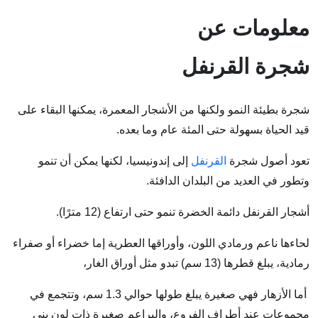
معلومات عن
شجرة القرنفل
شجرة بطيئة النمو ولكنها من الأشجار المعمرة، يمكنها البقاء على
قيد الحياة بسهولة حتى المئة عام وما بعده.
تعود أصول شجرة
القرنفل
إلى إندونيسيا، لكنها يمكن أن تنمو
وتطور في العديد من البلدان الدافئة.
أشجار القرنفل دائمة الخضرة تنمو حتى ارتفاع (12 مترًا).
لحاءها ناعم ورمادي اللون، وأوراقها العطرية إما خضراء أو صفراء
رمادية، يبلغ قطرها (13 سم) تبدو مثل أوراق الغار،
أما الأزهار فهي صغيرة يبلغ طولها حوالي 1.3 سم، وتتجمع في
مجموعات عند أطراف الفروع، والبراعم صغيرة ذات لون بني