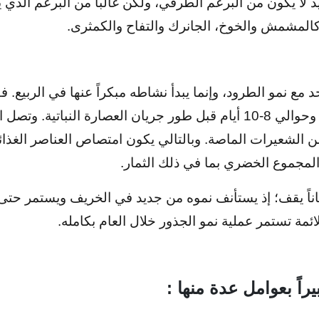
 لا يكون من البرعم الطرفي، ولكن غالبا من البرعم الذي يل
 كالمشمش والخوخ، الجانرك والتفاح والكمثرى.
مع نمو الطرود، وإنما يبدأ نشاطه مبكراً عنها في الربيع. ففي
الجذور قبل تفتح البراعم بحوالي شهر وحوالي 8-10 أيام قبل طور جريان ا
 من الشعيرات الماصة. وبالتالي يكون امتصاص العناصر الغذا
 المجموع الخضري بما في ذلك الثمار.
ً يقف؛ إذ يستأنف نموه من جديد في الخريف ويستمر حتى نها
لائمة تستمر عملية نمو الجذور خلال العام بكامله.
يراً بعوامل عدة منها :