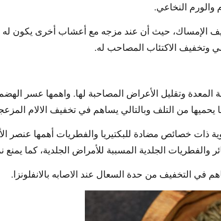
م والورم النخاعي.
يف الإمساك، حيث أن عند مزجه مع أعشاب أخرى يكون له تأ
بي وتخفيف الاكتئاب المصاحب له.
ة المعدة وتقليل الأعراض المصاحبة لها. واهمها عسر الهضم 
 يحميها من التلف وبالتالي يساهم في تخفيف الالام المزعج
ة ذات خصائص مضادة للبكتيريا والفطريات أهمها عنصر الأن
ر والفطريات الجلدية المسببة للأمراض الجلدية، كما يمنع ن
م في التخفيف من حدة السعال عند الاصابه بالانفلونزا.