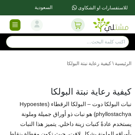
السعودية
للاستفسارات او الشكاوى
الرئيسية
\
كيفية رعاية نبتة البولكا
كيفية رعاية نبتة البولكا
نبات البولكا دوت – البولكا الرقطاء (Hypoestes
phyllostachya) هو نبات ذو أوراق جميلة وملونة
يستخدم عادةً كنبات زينة داخلي. يتميز هذا النبات
بأوراقه الملونة بشكل لافت، حيث تكون مغطاة بنقاط