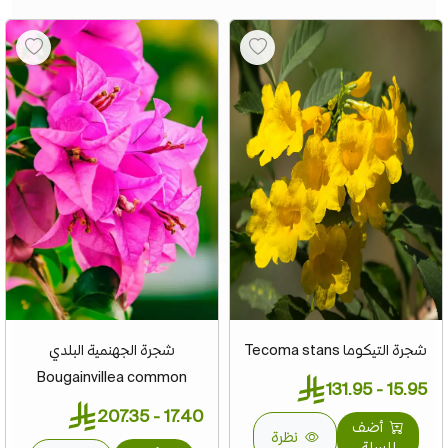
شجرة التيكوما Tecoma stans
شجرة الجهنمية البلدي
Bougainvillea common
15.95 - 131.95
17.40 - 207.35
أضف
نظرة
للسلة