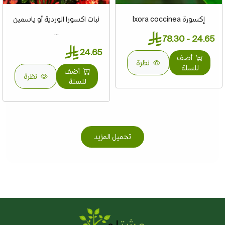
إكسورة Ixora coccinea
نبات اكسورا الوردية أو ياسمين
...
24.65 - 78.30
24.65
أضف
نظرة
للسلة
أضف
نظرة
للسلة
تحميل المزيد