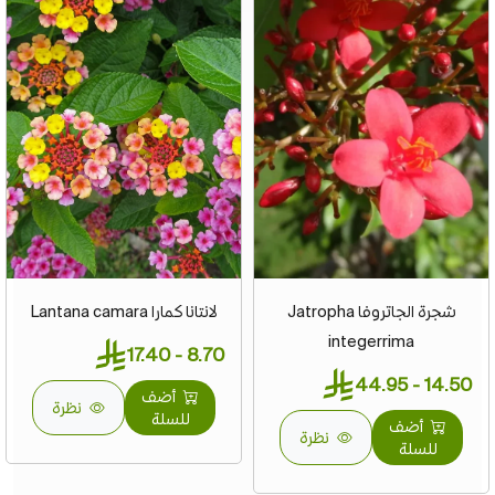
شجرة الجاتروفا Jatropha
لانتانا كمارا Lantana camara
integerrima
8.70 - 17.40
14.50 - 44.95
أضف
نظرة
للسلة
أضف
نظرة
للسلة