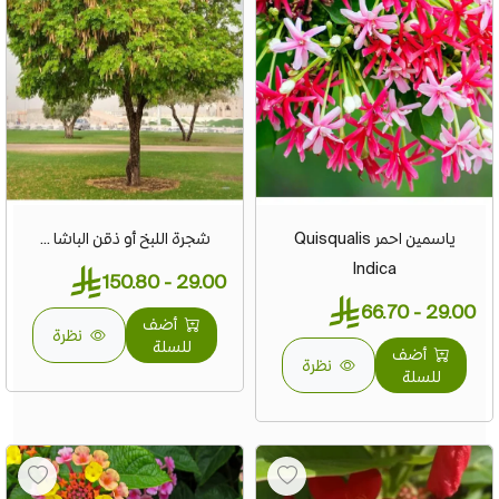
ياسمين احمر Quisqualis
شجرة اللبخ أو ذقن الباشا ...
Indica
29.00 - 150.80
29.00 - 66.70
أضف
نظرة
للسلة
أضف
نظرة
للسلة