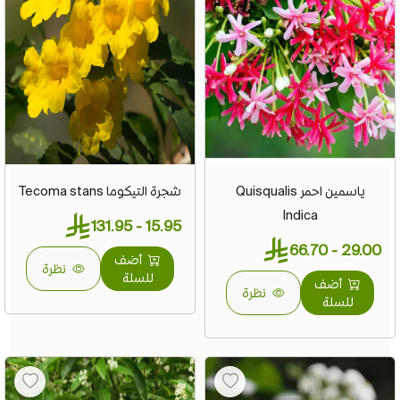
ياسمين احمر Quisqualis
شجرة التيكوما Tecoma stans
Indica
15.95 - 131.95
29.00 - 66.70
أضف
نظرة
للسلة
أضف
نظرة
للسلة