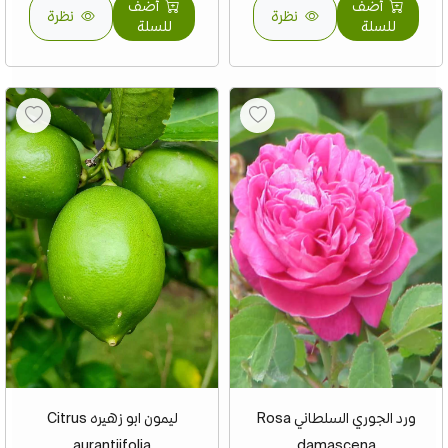
أضف
أضف
نظرة
نظرة
للسلة
للسلة
ورد الجوري السلطاني Rosa
ليمون ابو زهيره Citrus
aurantiifolia
damascena