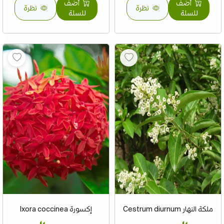
أضف
أضف
نظرة
نظرة
للسلة
للسلة
ملكة النهار Cestrum diurnum
إكسورة Ixora coccinea