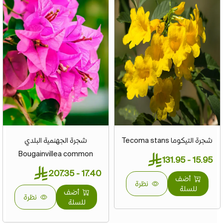
شجرة التيكوما Tecoma stans
شجرة الجهنمية البلدي
Bougainvillea common
15.95 - 131.95
17.40 - 207.35
أضف
نظرة
للسلة
أضف
نظرة
للسلة