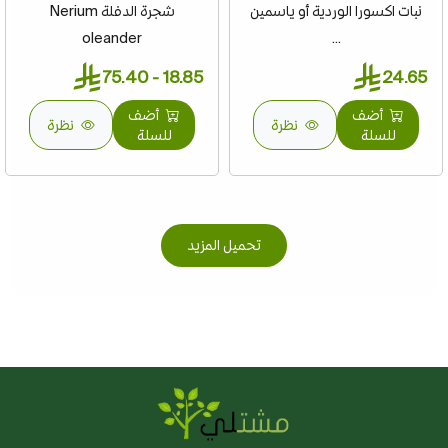
نبات اكسورا الوردية أو ياسمين
شجرة الدفلة Nerium
oleander
...
18.85 - 75.40
24.65
أضف
أضف
نظرة
نظرة
للسلة
للسلة
تحميل المزيد