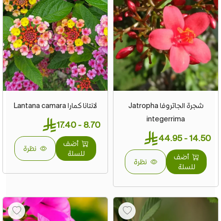
شجرة الجاتروفا Jatropha
لانتانا كمارا Lantana camara
integerrima
8.70 - 17.40
14.50 - 44.95
أضف
نظرة
للسلة
أضف
نظرة
للسلة