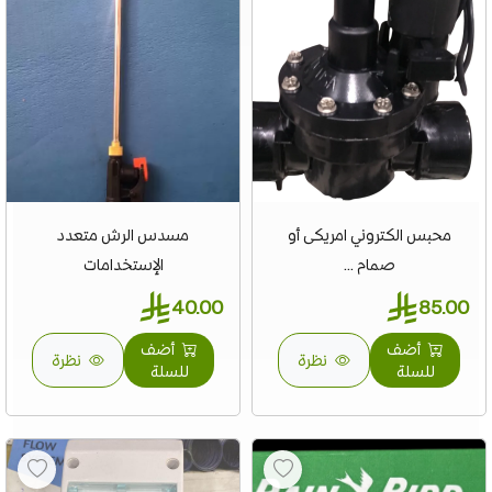
محبس الكتروني امريكى أو
مسدس الرش متعدد
صمام ...
الإستخدامات
40.00
85.00
أضف
أضف
نظرة
نظرة
للسلة
للسلة