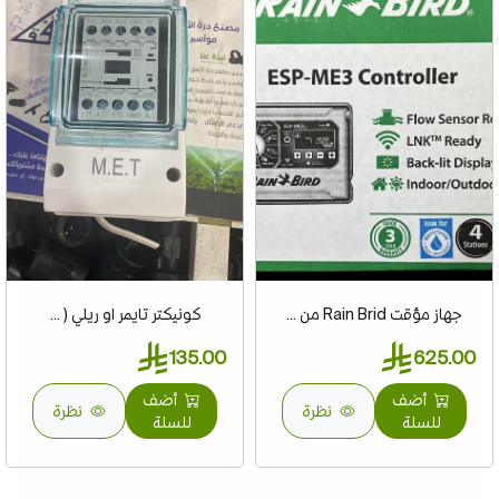
جهاز مؤقت Rain Brid من ...
كونيكتر تايمر او ريلي ( ...
135.00
625.00
أضف
أضف
نظرة
نظرة
للسلة
للسلة