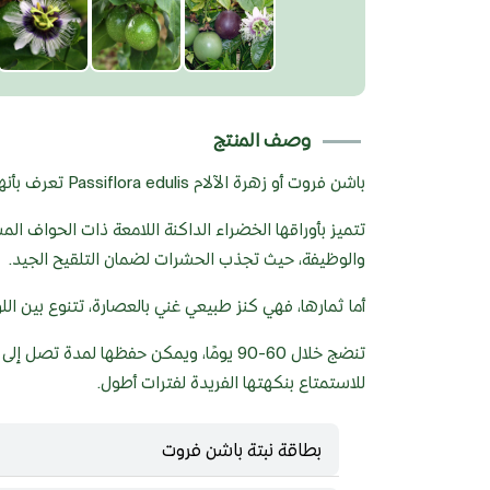
وصف المنتج
باشن فروت أو زهرة الآلام Passiflora edulis تعرف بأنها نبتة متسلقة قوية سريعة النمو وتنتمي لعائلة Passifloraceae.
تتميز بأوراقها الخضراء الداكنة اللامعة ذات الحواف الم
والوظيفة، حيث تجذب الحشرات لضمان التلقيح الجيد.
أما ثمارها، فهي كنز طبيعي غني بالعصارة، تتنوع بين الل
تنضج خلال 60-90 يومًا، ويمكن حفظها لمدة 
للاستمتاع بنكهتها الفريدة لفترات أطول.
بطاقة نبتة باشن فروت