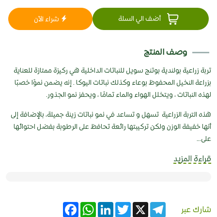
أضف الي السلة
شراء الآن
وصف المنتج
تربة زراعية بولندية بوتنج سويل للنباتات الداخلية هي ركيزة ممتازة للعناية
بزراعة النخيل المحفوظ بوعاء وكذلك نباتات اليوكا . إنه يضمن نموًا خصبًا
لهذه النباتات ، ويتخلل الهواء والماء تمامًا ، ويحفز نمو الجذور.
هذه التربة الزراعية تسهل و تساعد في نمو نباتات زينة جميلة، بالإضافة إلى
أنها خفيفة الوزن ولكن تركيبتها رائعة تحافظ على الرطوبة بفضل احتوائها
على...
قراءة المزيد
Facebook
WhatsApp
LinkedIn
Twitter
Telegram
X
شارك عبر