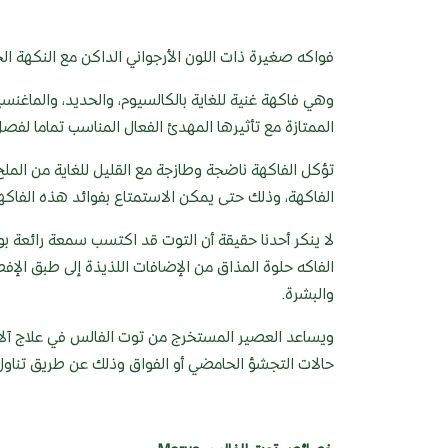
فواكه صغيرة ذات اللون الأرجواني الداكن مع النكهة الح
وهي فاكهة غنية للغاية بالكالسيوم، والحديد، والماغنسي
الممتازة مع تأثيرها المهدئ الفعال المناسب تماما لف
تؤكل الفاكهة ناضجة وطازجة مع القليل للغاية من الملح
الفاكهة، وذلك حتى يمكن الاستمتاع بفوائد هذه الفاكه
لا ينكر أحدنا حقيقة أن التوت قد اكتسب سمعة رائعة بو
الفاكه حلوة المذاق من الإضافات اللذيذة إلى طبق الإف
والبشرة.
ويساعد العصير المستخرج من توت الفالس في علاج آلام 
حالات التجشؤ الحامضي أو الفواق وذلك عن طريق تناول 