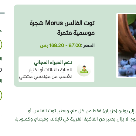
توت الفالس Morus شجرة
حد
موسمية مثمرة
السعر :
87.00 - 168.20 ر.س
ا
دعم الخبراء المجاني
00
للعناية بالنباتات أو اختيار
الأنسب من مهندسي مشتلي
ا
بين أبريل إلى يونيو (حزيران) فقط من كل عام، ويعتبر توت الفالس، أو
م، لا يزال يعتبر من الفاكهة الغريبة في تايلاند، وفيتنام، وكمبوديا،