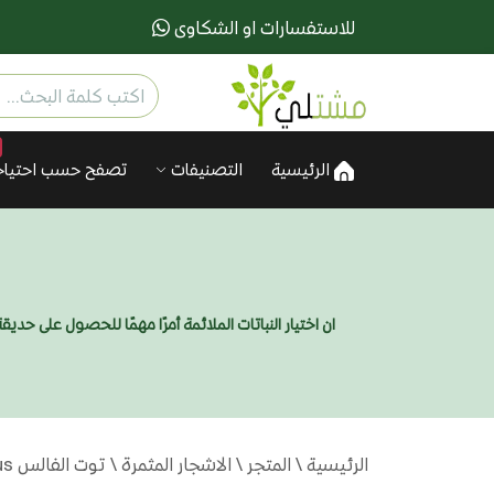
للاستفسارات او الشكاوى
الرئيسية
التصنيفات
تصفح حسب احتياج
ان اختيار النباتات الملائمة أمرًا مهمًا للحصول على ح
الرئيسية
\
المتجر
\
الاشجار المثمرة
\ توت الفالس Morus شجرة موسمية مثمرة