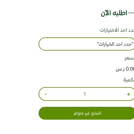
اطلبه الآن
د احد الاختيارات
لسعر
0. ر.س
لكمية
-
+
المنتج غير متوفر