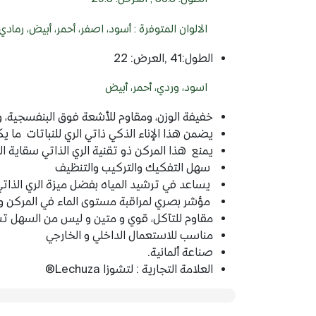
الالوان المتوفرة : أسود، اصفر، أحمر، أبيض، رمادي،
الطول:41 ,العرض: 22
اسود، وردي، أحمر، أبيض
خفيفة الوزن، ومقاوم للأشعة فوق البنفسجية، 
يضمن هذا الإناء الذكي ذاتي الري للنباتات ما يكفي من ا
يمنع هذا المركن ذو تقنية الري الذاتي سقاية ال
سهل التفكيك والتركيب والتنظيف
يساعد في ترشيد المياه بفضل ميزة الري الذاتي ا
مؤشر بصري لمراقبة مستوى الماء في المركن و 
مقاوم للتآكل، قوي و متين و ليس من السهل ت
مناسب للاستعمال الداخلي و الخارجي
صناعة ألمانية.
العلامة التجارية : لتشوزا Lechuza®