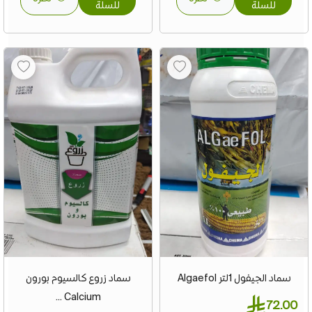
للسلة
للسلة
سماد الجيفول 1لتر Algaefol
سماد زروع كالسيوم بورون
Calcium ...
72.00