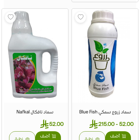
سماد زروع سمكي Blue Fish
سماد نافكال Nafkal
52.00
52.00 - 215.00
أضف
أضف
نظرة
نظرة