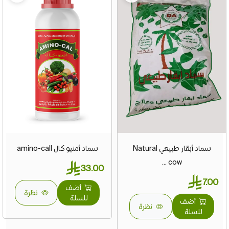
سماد أبقار طبيعي Natural
سماد أمنيو كال amino-call
cow ...
33.00
7.00
أضف
نظرة
للسلة
أضف
نظرة
للسلة