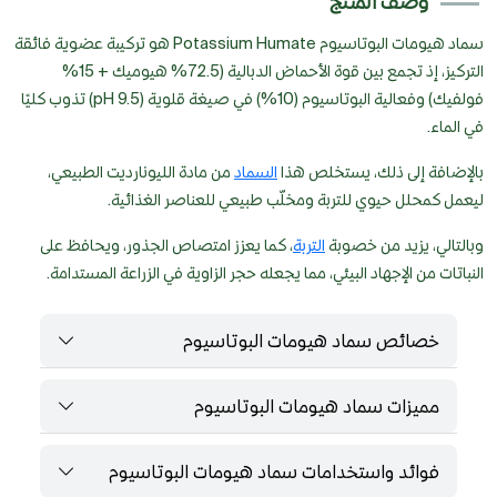
وصف المنتج
سماد هيومات البوتاسيوم Potassium Humate هو تركيبة عضوية فائقة
التركيز، إذ تجمع بين قوة الأحماض الدبالية (72.5% هيوميك + 15%
فولفيك) وفعالية البوتاسيوم (10%) في صيغة قلوية (pH 9.5) تذوب كليًا
في الماء.
بالإضافة إلى ذلك، يستخلص هذا
السماد
من مادة الليونارديت الطبيعي،
ليعمل كمحلل حيوي للتربة ومخلّب طبيعي للعناصر الغذائية.
وبالتالي، يزيد من خصوبة
التربة
، كما يعزز امتصاص الجذور، ويحافظ على
النباتات من الإجهاد البيئي، مما يجعله حجر الزاوية في الزراعة المستدامة.
خصائص سماد هيومات البوتاسيوم
مميزات سماد هيومات البوتاسيوم
فوائد واستخدامات سماد هيومات البوتاسيوم