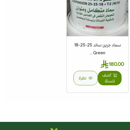
سماد جرين ساند 25-25-18
Green ...
180.00
أضف
نظرة
للسلة