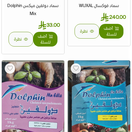
سماد فوكسال WUXAL
سماد دولفين ميكس Dolphin
Mix
240.00
33.00
أضف
نظرة
للسلة
أضف
نظرة
للسلة