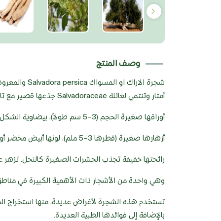
وصف المنتج
أمتار وتنتمي لعائلة Salvadoraceae جذعها قصير مع تاج كثيف من الفروع المتشعبة.
أوراقها صغيرة الحجم (3–5 سم طولاً)، بيضاوية الشكل، سميكة وجلدية الملمس، ذات لون أخضر فاتح لامع.
أزهارها صغيرة (قطرها 3–5 ملم)، لونها أبيض مخضر أو مصفر، تتجمع في عناقيد طرفية.
رائحتها خفيفة تجذب الحشرات الصغيرة كالنحل. تزهر عاد
وهي واحدة من الأشجار ذات الأهمية الكبيرة في مناطق 
تستخدم هذه الشجرة لأغراض عديدة، منها استخراج الم
بالإضافة إلى فوائدها الطبية العديدة.