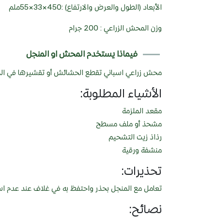
الأبعاد (الطول والعرض والارتفاع) :450×33×55ملم
وزن المحش الزراعي : 200 جرام
فيماذا يستخدم المحش او المنجل
محش زراعي اسباني تقطع الحشائش أو تقشيرها في المس
الأشياء المطلوبة:
مقعد الملزمة
مشحذ أو ملف مسطح
رذاذ زيت التشحيم
منشفة ورقية
تحذيرات:
تعامل مع المنجل بحذر واحتفظ به في غلاف عند عدم است
نصائح: