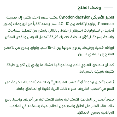
وصف المنتج
النجيل الأمريكي Cynodon dactylon
عشب معمر زاحف ينتمي إلى فصيلة
Poaceae، يتراوح ارتفاعه بين 10–40 سم. يتمدد أفقياً عبر الريزومات (جذور
أرضية) والستولونات (سيقان زاحفة)، وبالتالي يتمكن من تغطية مساحات
واسعة بسرعة، ليكوّن سجادة خضراء كثيفة تتحمل الدوس والقص المتكرر.
أوراقه خطية ورفيعة، يتراوح طولها بين 2–15 سم، ولونها يتدرج من الأخضر
الفاتح إلى الرمادي المزرق.
كما أن سطحها العلوي ناعم بينما حوافها خشنة، ما يؤدي إلى تكوين طبقة
كثيفة شبيهة بالسجادة.
يُلقب بـ"نجيل برمودا" أو "العشب الشيطاني"، وذلك نظرًا لقدراته الخارقة على
النمو في أصعب الظروف، سواء كانت التربة فقيرة أو المناطق جافة.
يعود أصله إلى المناطق الاستوائية وشبه الاستوائية في أفريقيا وآسيا. ومع
ذلك، فقد انتشر على نطاق واسع حول العالم، حيث يستخدم في الملاعب
الرياضية ومروج الحدائق.