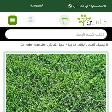
السعودية
للاستفسارات او الشكاوى
الرئيسية
\
المتجر
\
نباتات خارجية
\ النجيل الأمريكي Cynodon dactylon