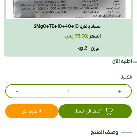
سماد بافاريا 10+40+10+2MgO+TE
السعر :
78.00 ر.س
الوزن : 2 kg
اطلبه الآن
الكمية
-
+
أضف الي السلة
شراء الآن
وصف المنتج