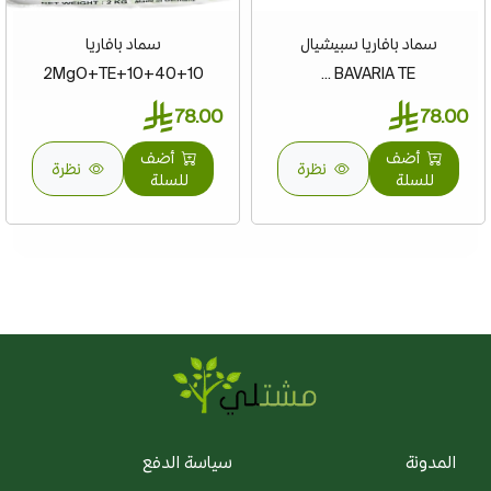
سماد بافاريا سبيشيال
سماد بافاريا
10+40+10+2MgO+TE
BAVARIA TE ...
78.00
78.00
أضف
أضف
نظرة
نظرة
للسلة
للسلة
المدونة
سياسة الدفع