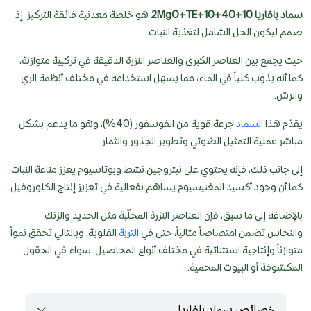
سماد بافاريا 10+40+10+2MgO+TE
هو خلطة معدنية فائقة التركيز، إذ
صمم ليكون الحل الشامل لتغذية النبات.
حيث يجمع بين العناصر الكبرى والعناصر النزرة الدقيقة في تركيبة متوازنة،
كما أنه يذوب كلياً في الماء، مما يسهل استخدامه في مختلف أنظمة الري
والرش.
يقدّم هذا
السماد
جرعة قوية من الفوسفور (40%)، وهو ما يدعم بشكل
مباشر عملية التمثيل الضوئي وتطوير الجذور والثمار.
إلى جانب ذلك، فإنه يحتوي على نيتروجين نشط وبوتاسيوم يعزز مناعة النبات،
كما أن وجود أكسيد المغنيسيوم يساهم بفعالية في تعزيز إنتاج الكلوروفيل.
بالإضافة إلى ما سبق، فإن العناصر النزرة المخلّبة مثل الحديد والزنك
والنحاس تضمن امتصاصاً مثالياً، حتى في
التربة
القلوية، وبالتالي تحقق نمواً
متوازناً وإنتاجية استثنائية في مختلف أنواع المحاصيل، سواء في الحقول
المكشوفة أو البيوت المحمية.
خصائص سماد بافاريا