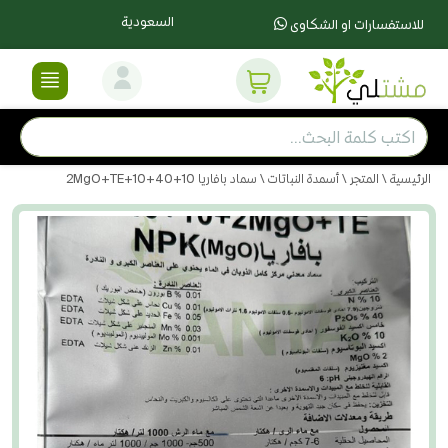
السعودية
للاستفسارات او الشكاوى
الرئيسية
\
المتجر
\
أسمدة النباتات
\ سماد بافاريا 10+40+10+2MgO+TE