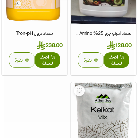
سماد أمينو جرو 25% Amino ...
سماد ترون Tron-pH
238.00
128.00
أضف
أضف
نظرة
نظرة
للسلة
للسلة