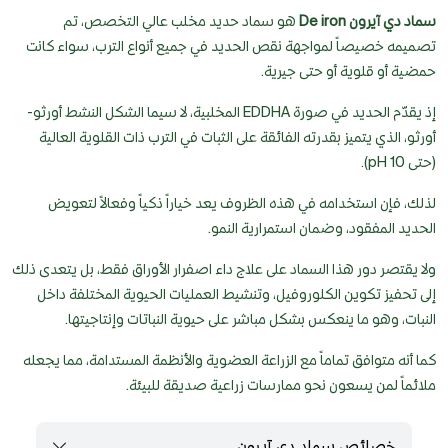
سماد دي آيرون De iron
هو سماد حديد مخلب عالي التخصص، تم
تصميمه خصيصاً لمواجهة نقص الحديد في جميع أنواع الترب، سواء كانت
حمضية أو قلوية أو حتى جيرية.
إذ يقدّم الحديد في صورة EDDHA المخلبية، لا سيما الشكل النشط أورثو-
أورثو، الذي يتميز بقدرته الفائقة على الثبات في الترب ذات القلوية العالية
(حتى pH 10).
لذلك، فإن استخدامه في هذه الظروف يعد خياراً ذكياً وفعالاً لتعويض
الحديد المفقود، وضمان استمرارية النمو.
ولا يقتصر دور هذا السماد على علاج داء اصفرار الأوراق فقط، بل يتعدى ذلك
إلى تحفيز تكوين الكلوروفيل، وتنشيط العمليات الحيوية المختلفة داخل
النبات، وهو ما ينعكس بشكل مباشر على حيوية النباتات وإنتاجيتها.
كما أنه متوافق تماماً مع الزراعة العضوية والأنظمة المستدامة، مما يجعله
ملائماً لمن يسعون نحو ممارسات زراعية صديقة للبيئة.
خصائص سماد دي آيرون