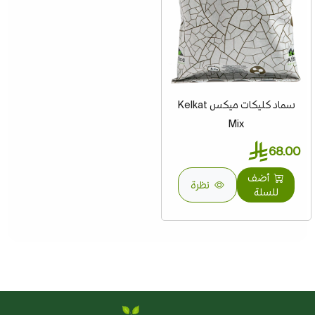
سماد كليكات ميكس Kelkat
Mix
68.00
أضف
نظرة
للسلة