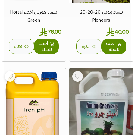
سماد بيونيرز 20-20-20
سماد هورتال أخضر Hortal
Green
Pioneers
78.00
40.00
أضف
أضف
نظرة
نظرة
للسلة
للسلة