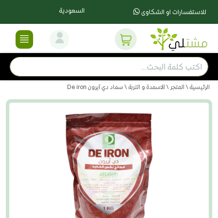
السعودية
للاستفسارات او الشكاوى
الرئيسية
\
المتجر
\
الاسمدة و التربة
\ سماد دي آيرون De iron