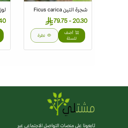
شجرة التين Ficus carica
لوز
- 72.50
20.30 - 79.75
أضف
نظرة
للسلة
تابعونا على منصات التواصل الاجتماعي عبر