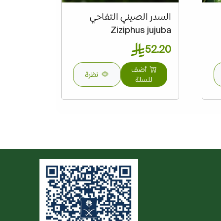
السدر الصيني التفاحي
Ziziphus jujuba
52.20
أضف
نظرة
للسلة