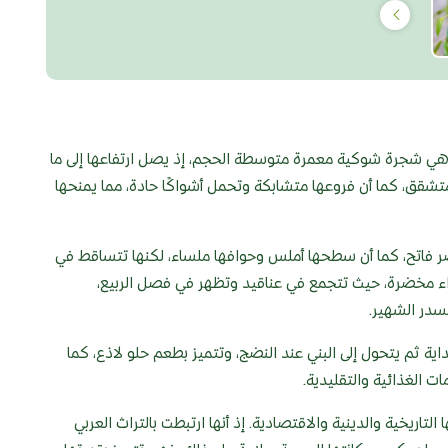
ي شجرة شوكية معمرة متوسطة الحجم، إذ يصل ارتفاعها إلى ما
رمادي متشقق، كما أن فروعها متشابكة وتحمل أشواكًا حادة، مما يمنحها
ية صغيرة (2-4 سم)، ولونها أخضر فاتح، كما أن سطحها أملس وحوافها ملساء، لكنها تتساقط في
راء مخضرة، حيث تتجمع في عناقيد وتظهر في فصل الربيع،
لسدر الشهير.
اية ثم يتحول إلى البني عند النضج، وتتميز بطعم حلو لاذع، كما
ت الغذائية والتقليدية.
لتاريخية والدينية والاقتصادية. إذ أنها ارتبطت بالتراث العربي