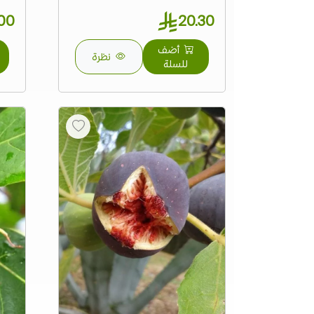
 94.25
20.30
أضف
نظرة
للسلة