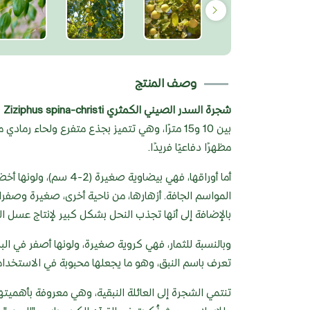
وصف المنتج
شجرة السدر الصيني الكمثري Ziziphus spina-christi
ه
بين 10 و15 مترًا، وهي تتميز بجذع متفرع ولحاء 
مظهرًا دفاعيًا فريدًا.
أما أوراقها، فهي بيضاو
المواسم الجافة. أزهارها، من ناحية أخرى، صغيرة وصف
بالإضافة إلى أنها تجذب النحل بشكل كبير لإنتاج عسل ا
وبالنسبة للثمار، فهي كروية صغيرة، ولونها أصفر في البد
تعرف باسم النبق، وهو ما يجعلها محبوبة في الاستخداما
تنتمي الشجرة إلى العائلة النبقية، وهي معروفة بأهميتها ا