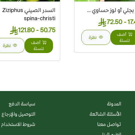
 بجلي أو لوز حساوي ...
السدر الصيني Ziziphus
spina-christi
17.40 
50.75 - 121.80
أضف
نظرة
للسلة
أضف
نظرة
للسلة
المدونة
سياسة الدفع
الأسئلة الشائعة
التوصيل والإرجاع
تواصل معنا
شروط الاستخدام
انضم إلينا