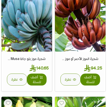
شجرة الموز الأحمر أو موز ...
شجرة موز بلو جافا Musa ...
140.65
94.25
أضف
أضف
نظرة
نظرة
للسلة
للسلة