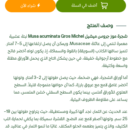
أضف الي السلة
شراء الآن
وصف المنتج
شجرة موز جروس ميشيل Musa acuminata Gros Michel
نبتة عشبية
معمرة تنتمي إلى عائلة Musaceae، ويمكن أن يصل ارتفاعها إلى 5–7 أمتار.
تتميز ساقها الكاذب (السويقة) بالقوة والسماكة، إذ يكون لونه أخضر فاتح
مع خطوط أرجوانية خفيفة، في حين يشكل التاج الذي يحمل الأوراق مظلة
واسعة وكثيفة.
أما أوراق الشجرة، فهي ضخمة، حيث يصل طولها إلى 2–3 أمتار، ولونها
أخضر غامق لامع مع عروق بارزة، كما أن حوافها متموجة قليلاً. السطح
العلوي للأوراق أملس، بينما يكون السطح السفلي خشن الملمس، مما
يساعد على مقاومة الظروف البيئية.
عند الحديث عن الثمار، نجد أنها كبيرة ومستطيلة، حيث يتراوح طولها بين 18–
25 سم، ولونها أصفر لامع عند النضج. القشرة سميكة بما يكفي لحماية اللب
الكثيف، والذي يتميز بطعمه الحلو المكثف. غالبًا ما تنمو الثمار في عناقيد قد