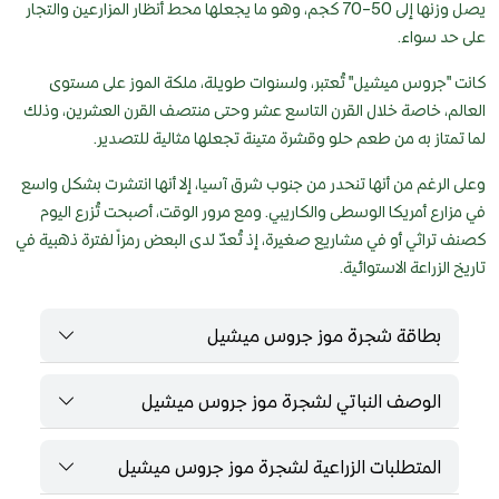
يصل وزنها إلى 50–70 كجم، وهو ما يجعلها محط أنظار المزارعين والتجار
على حد سواء.
كانت "جروس ميشيل" تُعتبر، ولسنوات طويلة، ملكة الموز على مستوى
العالم، خاصة خلال القرن التاسع عشر وحتى منتصف القرن العشرين، وذلك
لما تمتاز به من طعم حلو وقشرة متينة تجعلها مثالية للتصدير.
وعلى الرغم من أنها تنحدر من جنوب شرق آسيا، إلا أنها انتشرت بشكل واسع
في مزارع أمريكا الوسطى والكاريبي. ومع مرور الوقت، أصبحت تُزرع اليوم
كصنف تراثي أو في مشاريع صغيرة، إذ تُعدّ لدى البعض رمزاً لفترة ذهبية في
تاريخ الزراعة الاستوائية.
بطاقة شجرة موز جروس ميشيل
الوصف النباتي لشجرة موز جروس ميشيل
المتطلبات الزراعية لشجرة موز جروس ميشيل