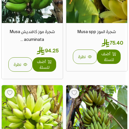
شجرة الموز Musa spp
شجرة موز كافنديش Musa
acuminata ...
75.40
94.25
أضف
نظرة
للسلة
أضف
نظرة
للسلة