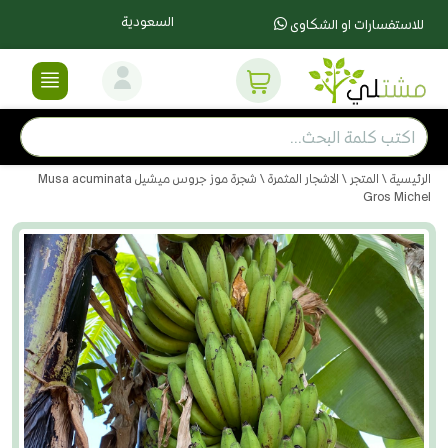
السعودية
للاستفسارات او الشكاوى
الرئيسية
\
المتجر
\
الاشجار المثمرة
\ شجرة موز جروس ميشيل Musa acuminata
Gros Michel