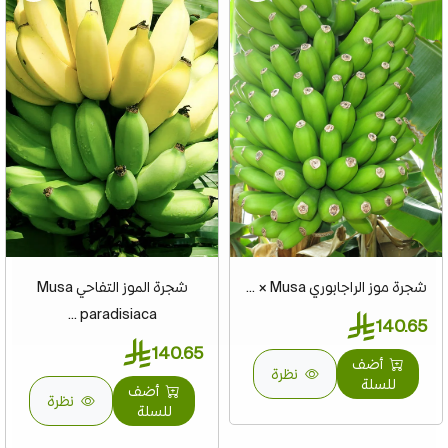
شجرة موز الراجابوري Musa × ...
شجرة الموز التفاحي Musa
paradisiaca ...
140.65
140.65
أضف
نظرة
للسلة
أضف
نظرة
للسلة