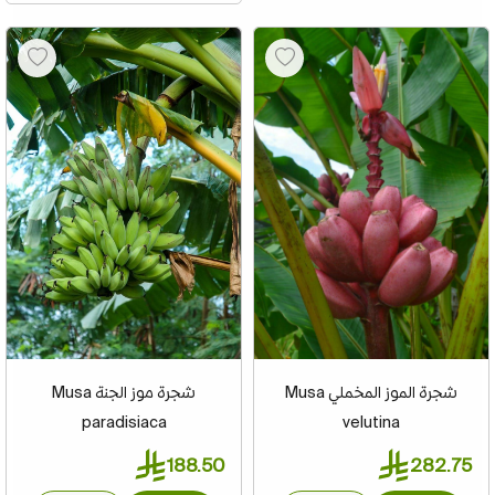
شجرة الموز المخملي Musa
شجرة موز الجنة Musa
paradisiaca
velutina
188.50
282.75