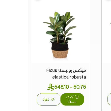
فيكس روبيستا Ficus
elastica robusta
50.75 - 548.10
أضف
نظرة
للسلة