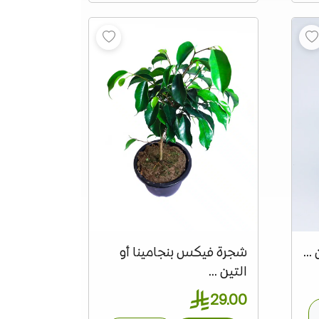
..
شجرة فيكس بنجامينا أو
التين ...
29.00