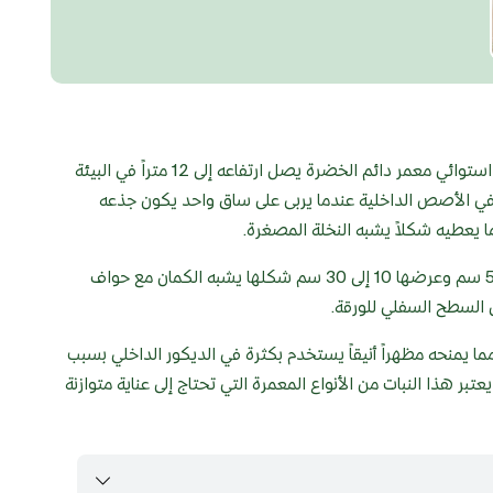
فيكس ليراتا او نبات كمان الورق Ficus lyrata هو نبات استوائي معمر دائم الخضرة يصل ارتفاعه إلى 12 متراً في البيئة
 أقصى عند زراعته في الأصص الداخلية عندما يربى على ساق واحد يكون جذعه
ا يعطيه شكلاً يشبه النخلة المصغرة.
أوراقه جلدية وكبيرة الحجم يتراوح طولها بين 20 إلى 50 سم وعرضها 10 إلى 30 سم شكلها يشبه الكمان مع حواف
السطح السفلي للورقة.
ما يمنحه مظهراً أنيقاً يستخدم بكثرة في الديكور الداخلي بسبب
ر هذا النبات من الأنواع المعمرة التي تحتاج إلى عناية متوازنة