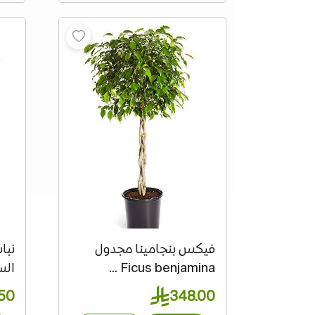
فيكس بنجامينا مجدول
نبا
Ficus benjamina ...
الس
50
348.00