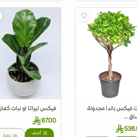
ت فيكس باندا مجدولة
فيكس ليراتا او نبات كمان .
اق ...
87.00
536.
أضف
نظرة