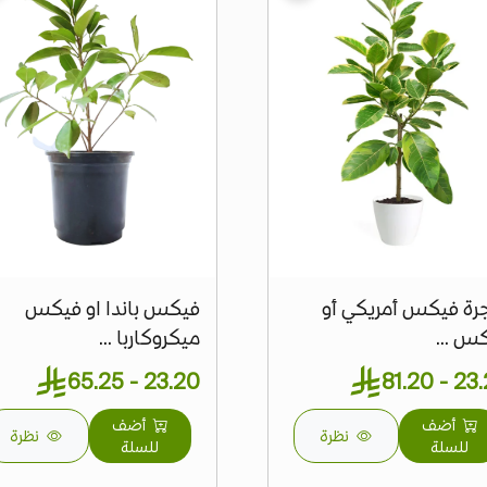
ة فيكس أمريكي أو
فيكس باندا او فيكس
س ...
ميكروكاربا ...
23.20 - 65.25
23.20 -
أضف
أضف
نظرة
نظرة
للسلة
للسلة