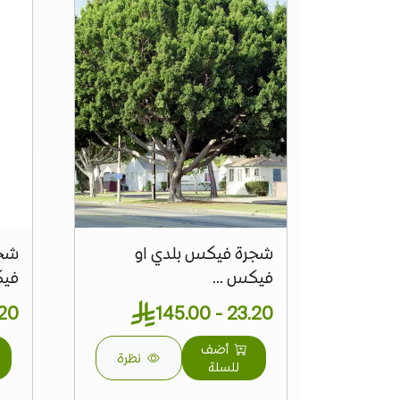
شجرة فيكس بلدي او
شجر
فيكس ...
فيك
 81.20
23.20 - 145.00
أضف
نظرة
للسلة