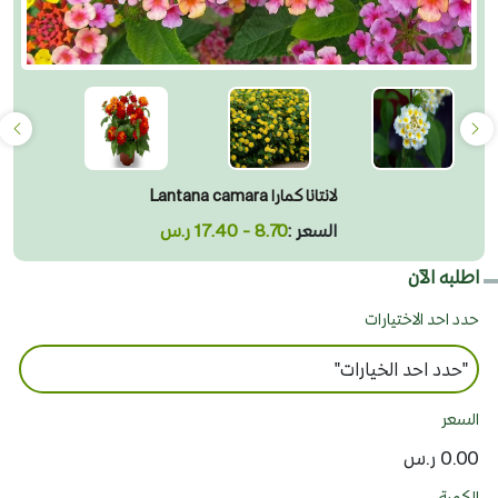
لانتانا كمارا Lantana camara
السعر :
8.70 - 17.40 ر.س
اطلبه الآن
حدد احد الاختيارات
السعر
0.00 ر.س
الكمية