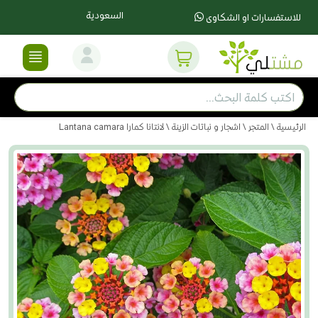
السعودية
للاستفسارات او الشكاوى
الرئيسية
\
المتجر
\
اشجار و نباتات الزينة
\ لانتانا كمارا Lantana camara