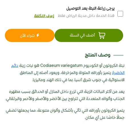
يرجى زراعة النبتة بعد التوصيل
هذة الخدمة داخل مدينة الرياض فقط
إعرف التكلفة
أضف الي السلة
شراء الآن
وصف المنتج
نبتة الكروتون أو الكوديوم Codiaeum variegatum هو نبات زينة
دائم
الخضرة
يتميز بأوراقه الملونة والمزخرفة، ويعود أصله إلى المناطق
الاستوائية في جنوب شرق آسيا، بما في ذلك الهند وماليزيا.
يعد من أكثر النباتات الزينة التي تزرع داخل المنازل أو الحدائق بسبب مظهره
الجذاب وألوانه المتعددة التي تتراوح بين الأخضر والأصفر والأحمر والبرتقالي.
يتميز الكروتون بأوراقه التي تأتي بأشكال وألوان متنوعة، مما يجعلها تضفي
جمالًا خاصًا على أي مكان.