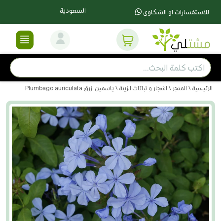
السعودية
للاستفسارات او الشكاوى
الرئيسية
\
المتجر
\
اشجار و نباتات الزينة
\ ياسمين ازرق Plumbago auriculata