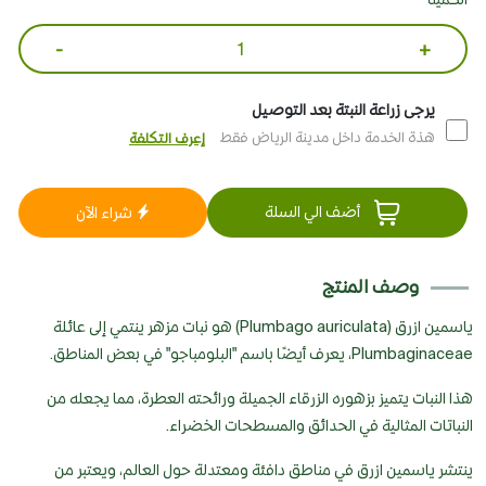
-
+
يرجى زراعة النبتة بعد التوصيل
هذة الخدمة داخل مدينة الرياض فقط
إعرف التكلفة
أضف الي السلة
شراء الآن
وصف المنتج
ياسمين ازرق (Plumbago auriculata) هو نبات مزهر ينتمي إلى عائلة
Plumbaginaceae، يعرف أيضًا باسم "البلومباجو" في بعض المناطق.
هذا النبات يتميز بزهوره الزرقاء الجميلة ورائحته العطرة، مما يجعله من
النباتات المثالية في الحدائق والمسطحات الخضراء.
ينتشر ياسمين ازرق في مناطق دافئة ومعتدلة حول العالم، ويعتبر من