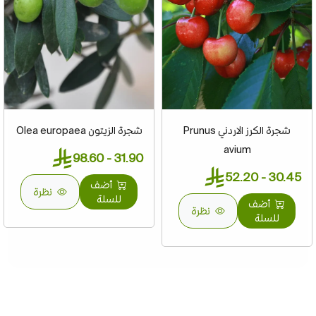
شجرة الكرز الاردني Prunus
شجرة الزيتون Olea europaea
avium
31.90 - 98.60
30.45 - 52.20
أضف
نظرة
للسلة
أضف
نظرة
للسلة