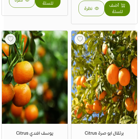
نظرة
للسلة
أضف
نظرة
للسلة
برتقال ابو صرة Citrus
يوسف افندي Citrus