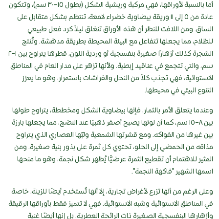
أما بالنسبة لأوراقها، فهي مركبة وريشية الشكل (بطول ١٥–٣٠ سم)، وتتكون
عادة من ٥ إلى ١١ وريقة بيضاوية خضراء لامعة، تنتظم بشكل متقابل على
الساق. ومن اللافت للنظر أن هذه الأوراق تنغلق ليلاً كرد فعل طبيعي
للظلام، مما يجعلها تتفاعل مع البيئة المحيطة بطريقة مدهشة. وتُنتج
الشجرة كذلك أزهارًا صغيرة بنفسجية أو وردية اللون، قطرها يتراوح بين ١–٢
سم، والتي تتجمع في عناقيد إبطية. ولأنها تزهر على مدار العام في المناطق
الاستوائية، فهي تجذب كلاً من النحل والفراشات باستمرار، وهو ما يعزز
التنوع البيئي في محيطها.
وعندما يتعلق الأمر بالثمار، فإنها بيضاوية الشكل ومخططة، يتراوح طولها
بين ٨–١٥ سم، كما أن لونها يصبح أصفر ذهبيًا عند النضج، مما يجعلها بارزة
بين غيرها من الفواكه. ومع قشرتها الشمعية ولبّها العصاري الذي يتراوح
مذاقه من الحمضي إلى الحلو، تحتوي كل ثمرة على بذور بنية صغيرة. ومن
المثير للاهتمام أن تقطيع الثمرة عرضيًّا يُظهر شكل نجمة، وهو ما منحها
اسمها الشهير "فاكهة النجمة".
وعلى الرغم من أنها تزرع لأغراض تجارية، إلا أنها تُستخدم أيضًا للزينة، خاصة
في المناطق الاستوائية وشبه الاستوائية. فهي لا تتميز فقط بأوراقها الرقيقة
وأزهارها البنفسجية الصغيرة ذات الرائحة العطرية، بل إنها أيضًا غنية