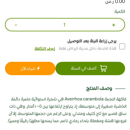
0.00 ر.س
الكمية
-
+
يرجى زراعة النبتة بعد التوصيل
هذة الخدمة داخل مدينة الرياض فقط
إعرف التكلفة
أضف الي السلة
شراء الآن
وصف المنتج
فاكهة النجمة Averrhoa carambola هي شجرة استوائية مثمرة دائمة
الخضرة صغيرة إلى متوسطة، إذ يتراوح ارتفاعها بين ٥–١٠ أمتار، وهي ذات
ساق قصير مع تاج كثيف ومتدلي. وعلى الرغم من حجمها المتوسط، إلا أن
فروعها هشة ومغطاة بلحاء رمادي ناعم، مما يمنحها مظهرًا رقيقًا ومميزًا.