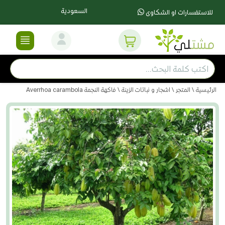
السعودية
للاستفسارات او الشكاوى
الرئيسية
\
المتجر
\
اشجار و نباتات الزينة
\ فاكهة النجمة Averrhoa carambola