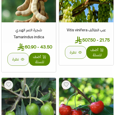
عنب الطائف Vitis vinifera
شجرة التمر الهندي
Tamarindus indica
21.75 - 507.50
43.50 - 60.90
أضف
نظرة
للسلة
أضف
نظرة
للسلة