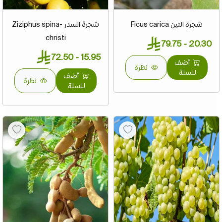
شجرة التين Ficus carica
شجرة السدر Ziziphus spina-
christi
20.30 - 79.75
15.95 - 72.50
أضف
نظرة
للسلة
أضف
نظرة
للسلة