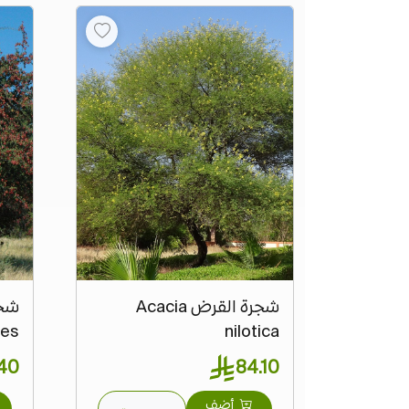
شجرة القرض Acacia
des
nilotica
40
84.10
أضف