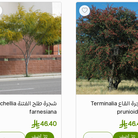
شجرة القاع Terminalia
شجرة طلح الفتنة lia
farnesiana
prunioi
46.40
46.
أضف
أضف