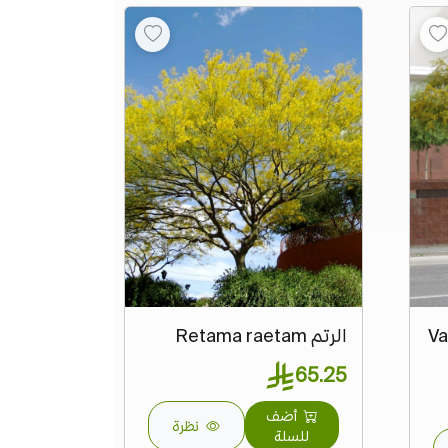
Vachel
الرتم Retama raetam
65.25
أضف
نظرة
للسلة