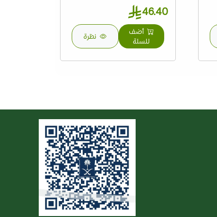
46.40
أضف
نظرة
للسلة