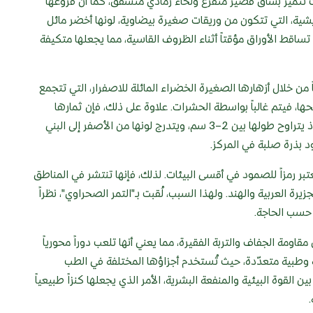
). يتراوح ارتفاعها بين 5–10 أمتار، حيث تتميز بساق قصير متفرع ولحاء رمادي متشقق، كما أن فروعها
لريشية، التي تتكون من وريقات صغيرة بيضاوية، لونها أخضر مائل
 تساقط الأوراق مؤقتاً أثناء الظروف القاسية، مما يجعلها متكيفة
 من خلال أزهارها الصغيرة الخضراء المائلة للاصفرار، التي تتجمع
ها، فيتم غالباً بواسطة الحشرات. علاوة على ذلك، فإن ثمارها
البيضاوية التي تشبه التمر تُعد من أهم أسباب زراعتها، إذ يتراوح طولها بين 2–3 سم، ويتدرج لونها من الأصفر إلى البني
د بذرة صلبة في المركز.
عتبر رمزاً للصمود في أقسى البيئات. لذلك، فإنها تنتشر في المناطق
زيرة العربية والهند. ولهذا السبب، لُقبت بـ"التمر الصحراوي"، نظراً
 حسب الحاجة.
مقاومة الجفاف والتربة الفقيرة، مما يعني أنها تلعب دوراً محورياً
 وطبية متعدّدة، حيث تُستخدم أجزاؤها المختلفة في الطب
القوة البيئية والمنفعة البشرية، الأمر الذي يجعلها كنزاً طبيعياً