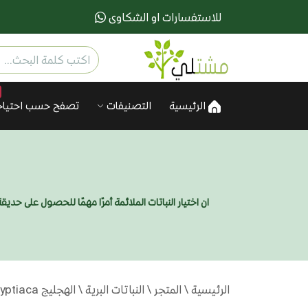
للاستفسارات او الشكاوى
الرئيسية
التصنيفات
تصفح حسب احتياج
ان اختيار النباتات الملائمة أمرًا مهمًا للحصول على ح
الرئيسية
\
المتجر
\
النباتات البرية
\ الهجليج Balanites aegyptiaca