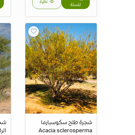
نظرة
للسلة
شجرة طلح سكوسبارما
شجر
Acacia sclerosperma
الرا