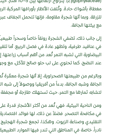
(Zygophyllaceae
مغطاة بأشواك حادة. وتُلفت الأنظار بأوراقها المركبة ا
للزرقة. وبما أنها شجرة مقاومة، فإنها تتحمل الجفاف عبر
مع بيئتها الجافة.
إلى جانب ذلك، تضفي الشجرة رونقاً خاصاً وسحراً طبيعياً
في عناقيد طرفية، وتظهر عادة في فصل الربيع. أما تلقيح
عند النضج، كما تحتوي على لب حلو صالح للأكل، مع وجو
وبالرغم من طبيعتها الصحراوية، إلا أنها شجرة معمّرة تُ
الجافة وشبه الجافة، بدءاً من أفريقيا ووصولاً إلى شبه الج
لتشابه ثمارها مع التمر، حيث تستهلك طازجة أو مجففة
ومن الناحية البيئية، فهي تُعد من أكثر الأشجار قدرة على 
في مكافحة التصحر. فضلاً عن ذلك، لها فوائد اقتصادية
التقليدي وصناعة الزيوت. وهكذا، تجمع شجرة الهجليج بين 
نادراً، خاصة في المناطق التي تندر فيها الموارد الطبيعية.