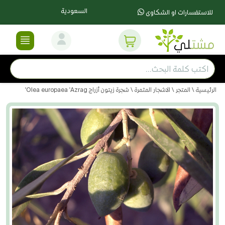
السعودية
للاستفسارات او الشكاوى
الرئيسية
\
المتجر
\
الاشجار المثمرة
\ شجرة زيتون أزراج Olea europaea 'Azrag'